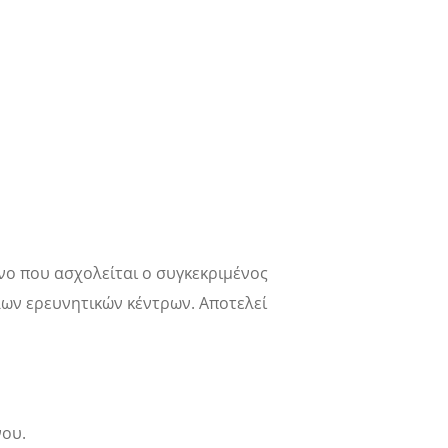
νο που ασχολείται ο συγκεκριμένος
λων ερευνητικών κέντρων. Αποτελεί
νου.