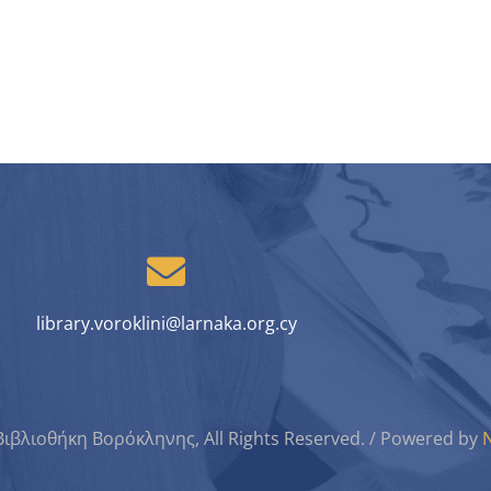
library.voroklini@larnaka.org.cy
Βιβλιοθήκη Βορόκληνης, All Rights Reserved. / Powered by
N