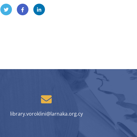
library.voroklini@larnaka.org.cy