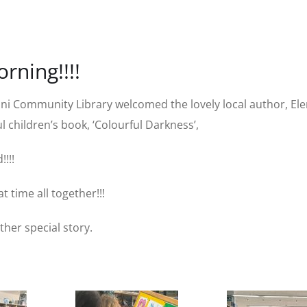
rning!!!!
lini Community Library welcomed the lovely local author, Ele
 children’s book, ‘Colourful Darkness’,
!!!
 time all together!!!
her special story.