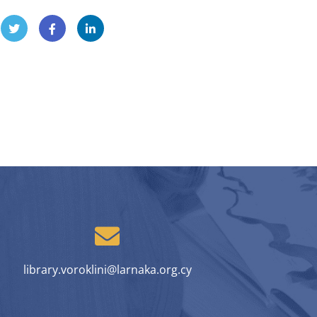
library.voroklini@larnaka.org.cy