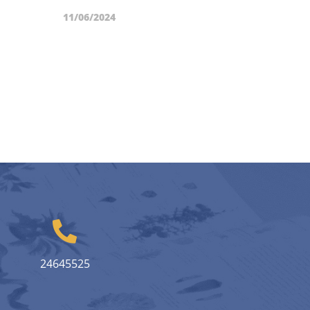
11/06/2024
24645525